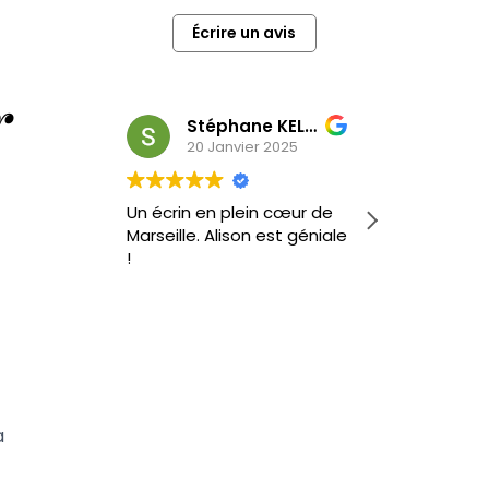
Écrire un avis
r
Stéphane KELOMEY
Tida T
20 Janvier 2025
24 Mai 2024
n en plein cœur de
Je pratique le yoga très
e. Alison est géniale
régulièrement et c’était la
première fois que je
pratiquais avec Alison. Ce
fut 1h30 de bien être et de
Lire la suite
douceur ! J’ai ADORÉ la
pratique et la façon
d’enseigner d’Alison qui
m’a fait aller plus loin dans
certaine postures et
a
relaxation. Je reviendrais
avec plaisir dès mon
retour à Marseille.