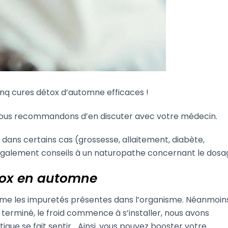
nq cures détox d’automne efficaces !
ous recommandons d’en discuter avec votre médecin.
 dans certains cas (grossesse, allaitement, diabète,
ez également conseils à un naturopathe concernant le dosa
étox en automne
ême les impuretés présentes dans l’organisme. Néanmoins
t terminé, le froid commence à s’installer, nous avons
gue se fait sentir… Ainsi, vous pouvez booster votre