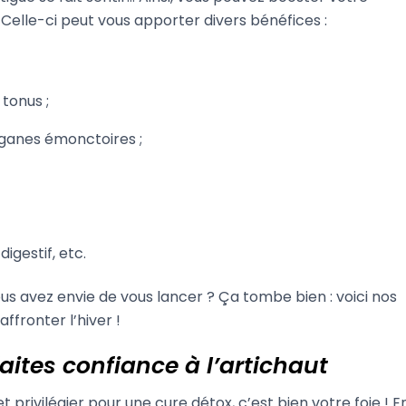
Celle-ci peut vous apporter divers bénéfices :
 tonus ;
rganes émonctoires ;
gestif, etc.
s avez envie de vous lancer ? Ça tombe bien : voici nos
ffronter l’hiver !
 faites confiance à l’artichaut
t privilégier pour une cure détox, c’est bien votre foie ! E