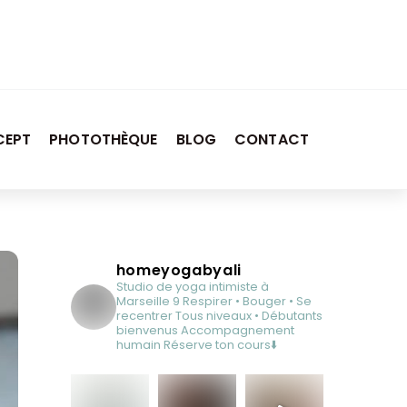
CEPT
PHOTOTHÈQUE
BLOG
CONTACT
homeyogabyali
Studio de yoga intimiste à
Marseille 9
Respirer • Bouger • Se
recentrer
Tous niveaux • Débutants
bienvenus
Accompagnement
humain
Réserve ton cours⬇️